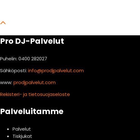
Pro DJ-Palvelut
Puhelin: 0400 282027
Sähköposti:
info@prodjpalvelut.com
www:
prodjpalvelut.com
Rekisteri- ja tietosuojaseloste
Palveluitamme
Palvelut
Tiskjukat