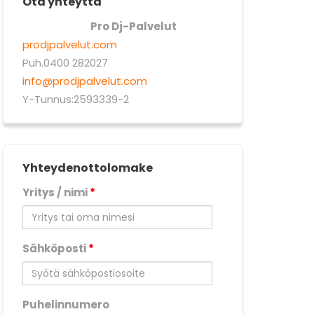
Ota yhteyttä
Pro Dj-Palvelut
prodjpalvelut.com
Puh.0400 282027
info@prodjpalvelut.com
Y-Tunnus:2593339-2
Yhteydenottolomake
Yritys / nimi
*
Sähköposti
*
Puhelinnumero