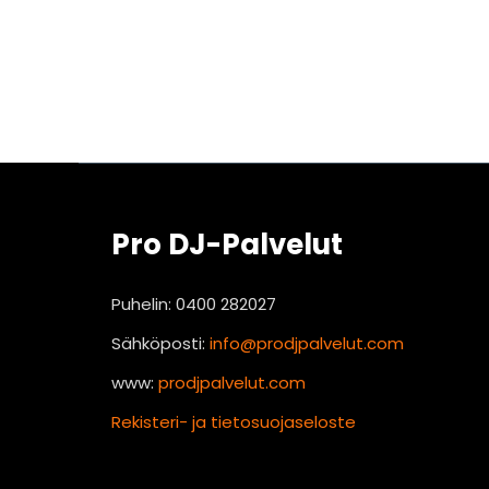
Pro DJ-Palvelut
Puhelin: 0400 282027
Sähköposti:
info@prodjpalvelut.com
www:
prodjpalvelut.com
Rekisteri- ja tietosuojaseloste