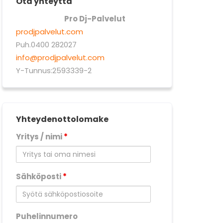
Ota yhteyttä
Pro Dj-Palvelut
prodjpalvelut.com
Puh.0400 282027
info@prodjpalvelut.com
Y-Tunnus:2593339-2
Yhteydenottolomake
Yritys / nimi
*
Sähköposti
*
Puhelinnumero