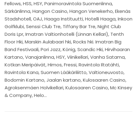
Fellows, HSS, HSY, Panimoravintola Suomenlinna,
Särkänlinna, Hangon Casino, Hangon Venekerho, Ekenäs
Stadshotell, OAJ, Haaga Instituutti, Hotelli Haaga, Inkoon
Golfklubi,
Senssi Club Tre, Tiffany Bar Tre, Night Club
Doris Lpr, Imatran Valtionhotelli (Linnan Kellari), Tenth
Floor Hki, Marskin Aulabaari hki, Rocks hki. Imatran Big
Band Festivaali, Pori Jazz
, König, Scandic Hki, Hirvihaaran
Kartano, Vanajanlinna, HSY, Viinikellari, Vanha Satama,
Kotkan Meripäivät, Himos, Fressi, Ravintola Iltatähti,
Ravintola Kana, Suomen Lääkäriliitto, Valtioneuvosto,
Bodomin Kartano, Jaalan kartano, Kulosaaren Casino,
Agroksenmäen Holvikellari,
Kulosaaren Casino, Mc Kinsey
& Company, Helo
…