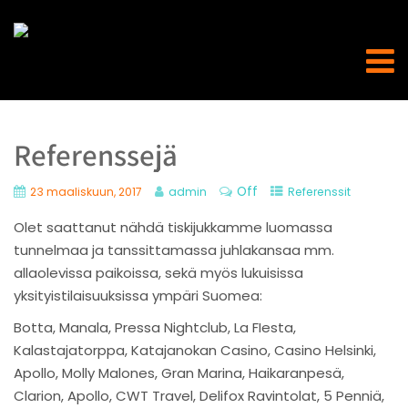
Referenssejä
Off
23 maaliskuun, 2017
admin
Referenssit
Olet saattanut nähdä tiskijukkamme luomassa
tunnelmaa ja tanssittamassa juhlakansaa mm.
allaolevissa paikoissa, sekä myös lukuisissa
yksityistilaisuuksissa ympäri Suomea:
Botta, Manala, Pressa Nightclub, La FIesta,
Kalastajatorppa, Katajanokan Casino, Casino Helsinki,
Apollo, Molly Malones, Gran Marina, Haikaranpesä,
Clarion, Apollo, CWT Travel, Delifox Ravintolat, 5 Penniä,